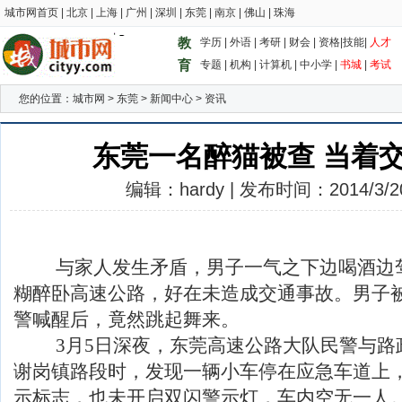
城市网首页
|
北京
|
上海
|
广州
|
深圳
|
东莞
|
南京
|
佛山
|
珠海
教
学历
|
外语
|
考研
|
财会
|
资格
|
技能
|
人才
育
专题
|
机构
|
计算机
|
中小学
|
书城
|
考试
您的位置：
城市网
>
东莞
>
新闻中心
>
资讯
东莞一名醉猫被查 当着
编辑：hardy | 发布时间：2014/3/20 
与家人发生矛盾，男子一气之下边喝酒边驾
糊醉卧高速公路，好在未造成交通事故。男子
警喊醒后，竟然跳起舞来。
3月5日深夜，东莞高速公路大队民警与路
谢岗镇路段时，发现一辆小车停在应急车道上
示标志，也未开启双闪警示灯，车内空无一人