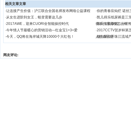
相关文章文章
·
让连接产生价值：沪江联合全国名师发布网络公益课程
·
你的青春应灿烂 诺丝
·
从女生进阶到女王，蜕变需要这几步
·
凯儿得乐纸尿裤是三
·
2017AWE，迎来CUORI全智能操控时代
得乐代理流程怎么样？
·
陈氏太极拳第二十世
·
今年情人节最暖心的营销活动—红金宝1+3=爱
·
2017CCTV贺岁杯
·
今天，QQ将在海岸城天降10000个大红包！
人热血呈现
·
微力量拉开珠江流域
网友评论: