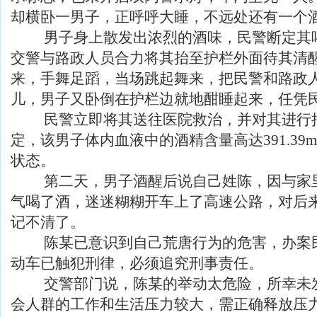
却横卧一男子，正呼呼大睡，不远处还有一个
男子身上散发出浓烈的酒味，民警断定其喝
交警与路政人员合力将其抬至护栏外面待其清
来，手舞足蹈，当场跳起舞来，把民警和路政
儿，男子又卧倒在护栏边就地酣睡起来，任凭
民警立即将其送往医院救治，并对其进行
定，该男子体内血液中的酒精含量高达391.39mg
状态。
第二天，男子酒醒后说自己姓陈，因与家里
气喝了酒，迷迷糊糊开车上了高速公路，对后
记不清了。
陈某已意识到自己荒唐行为的危害，办案民
动车已触犯刑律，必须追究刑事责任。
交警部门说，陈某的举动太危险，所幸未发
会人群的工作和生活压力较大，需正确释放压