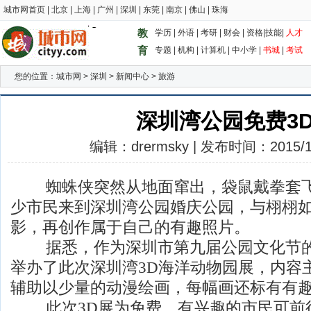
城市网首页
|
北京
|
上海
|
广州
|
深圳
|
东莞
|
南京
|
佛山
|
珠海
教
学历
|
外语
|
考研
|
财会
|
资格
|
技能
|
人才
育
专题
|
机构
|
计算机
|
中小学
|
书城
|
考试
您的位置：
城市网
>
深圳
>
新闻中心
>
旅游
深圳湾公园免费3
编辑：drermsky | 发布时间：2015/1/5
蜘蛛侠突然从地面窜出，袋鼠戴拳套飞
少市民来到深圳湾公园婚庆公园，与栩栩如
影，再创作属于自己的有趣照片。
据悉，作为深圳市第九届公园文化节的
举办了此次深圳湾3D海洋动物园展，内容
辅助以少量的动漫绘画，每幅画还标有有
此次3D展为免费，有兴趣的市民可前