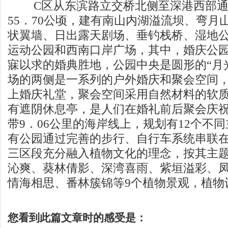
C区从东滨路立交桥北侧至深港西部通
55．70公顷，建有南山内湖溢流坝、弯月
状翼墙、日出露天剧场、垂钓栈桥、湿地
运动公园和西南口岸广场，其中，婚庆公
寐以求的婚典胜地，公园中央是圆形的“月
场的两侧是一系列的户外婚庆和聚会空间
上婚庆礼堂，聚会空间采用自然材料的软
有遮阴休息亭，是人们在婚礼前后聚会庆
带9．06公里的海岸线上，规划有12个不
有公园通过完善的步行、自行车系统串联在
三区段充分融入植物文化的理念，按其主
沁爽、葵林倩影、深湾喜雨、紫垣溢彩、
情海相思、番林簇锦等9个植物景观，植物
您看到此篇文章时的感受是：