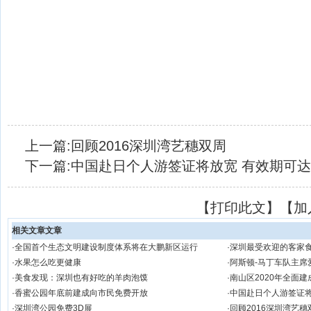
上一篇:
回顾2016深圳湾艺穗双周
下一篇:
中国赴日个人游签证将放宽 有效期可达
【
打印此文
】【
加
相关文章文章
·
全国首个生态文明建设制度体系将在大鹏新区运行
·
深圳最受欢迎的客家
·
水果怎么吃更健康
·
阿斯顿-马丁车队主席
·
美食发现：深圳也有好吃的羊肉泡馍
·
南山区2020年全面
·
香蜜公园年底前建成向市民免费开放
·
中国赴日个人游签证将
·
深圳湾公园免费3D展
·
回顾2016深圳湾艺穗