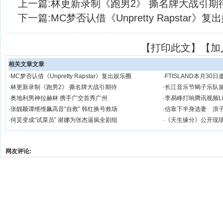
上一篇:
林更新录制《跑男2》 撕名牌大战引期
下一篇:
MC梦否认借《Unpretty Rapstar》
【
打印此文
】【
加
相关文章文章
·
MC梦否认借《Unpretty Rapstar》复出娱乐圈
·
FTISLAND本月3
·
林更新录制《跑男2》 撕名牌大战引期待
·
长江音乐节蝎子乐队
·
奥地利男神拉赫林 携手广交首秀广州
·
李易峰打响腾讯视频Liv
·
张靓颖谭维维飙高音“自救” 韩红换号救场
·
信靠下半身选妻 浪
·
何炅变成“试菜员” 谢娜为张杰逼疯全剧组
·
《天生缘分》公开现场照
网友评论: