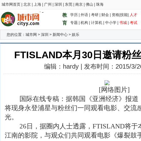
城市网首页
|
北京
|
上海
|
广州
|
深圳
|
东莞
|
南京
|
佛山
|
珠海
教
学历
|
外语
|
考研
|
财会
|
资格
|
技能
|
人才
育
专题
|
机构
|
计算机
|
中小学
|
书城
|
考试
您的位置：
城市网
>
深圳
>
新闻中心
>
娱乐
FTISLAND本月30日邀请
编辑：hardy | 发布时间：2015/3/26 
[网络图片]
国际在线专稿：据韩国《亚洲经济》报道，韩国
将现身永登浦星与粉丝们一同观看电影、交流
光。
26日，据圈内人士透露，FTISLAND将于
江南的影院，与观众们共同观看电影《爆裂鼓