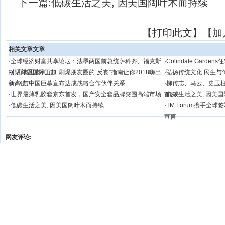
下一篇:
低碳生活之美, 因美国阔叶木而持续
【
打印此文
】【
加
相关文章文章
·
全球经济财富共享论坛：法墨两国前总统萨科齐、福克斯
·
Colindale Gar
对话尊恩国际王超
·
别再丧里丧气了！刷爆朋友圈的“反丧”指南让你2018嗨出
·
弘扬传统文化 民生与
新高度！
·
THX与中国巨幕宣布达成战略合作伙伴关系
·
柳传志、马云、史玉柱
·
世界最薄乳胶套京东首发，国产安全套品牌突围高端市场
首映
·
低碳生活之美, 因美
·
低碳生活之美, 因美国阔叶木而持续
·
TM Forum携手全
宣言
网友评论: