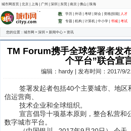
城市网首页
|
北京
|
上海
|
广州
|
深圳
|
东莞
|
南京
|
佛山
|
珠海
教
学历
|
外语
|
考研
|
财会
|
资格
|
技能
|
人才
育
专题
|
机构
|
计算机
|
中小学
|
书城
|
考试
您的位置：
城市网
>
深圳
>
新闻中心
>
资讯
TM Forum携手全球签署者发
个平台”联合宣
编辑：hardy | 发布时间：2017/9/21 
签署发起者包括40个主要城市、地区
信运营商、
技术企业和全球组织。
宣言倡导十项基本原则，整合私营和公
数字城市平台。
（中国银川 –2017年9月20日） 今天，